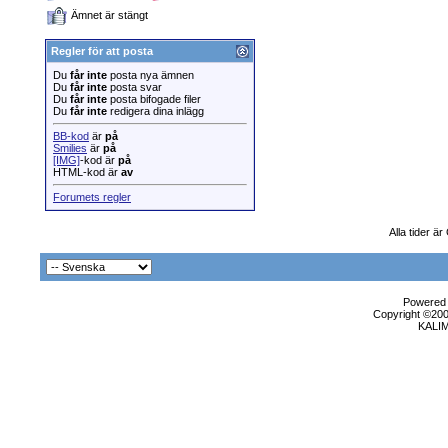
Ämnet är stängt
Regler för att posta
Du
får inte
posta nya ämnen
Du
får inte
posta svar
Du
får inte
posta bifogade filer
Du
får inte
redigera dina inlägg
BB-kod
är
på
Smilies
är
på
[IMG]
-kod är
på
HTML-kod är
av
Forumets regler
Alla tider ä
Powered b
Copyright ©2000
KALI