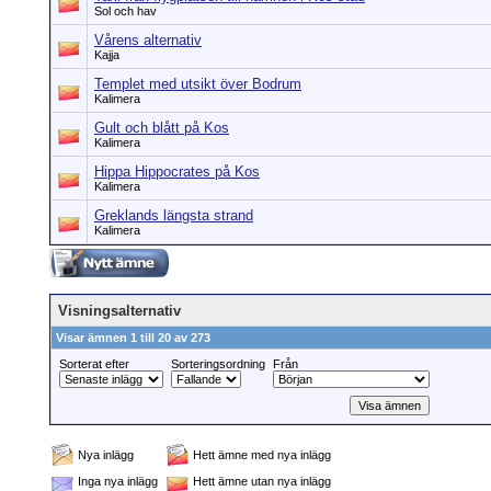
Sol och hav
Vårens alternativ
Kajja
Templet med utsikt över Bodrum
Kalimera
Gult och blått på Kos
Kalimera
Hippa Hippocrates på Kos
Kalimera
Greklands längsta strand
Kalimera
Visningsalternativ
Visar ämnen 1 till 20 av 273
Sorterat efter
Sorteringsordning
Från
Nya inlägg
Hett ämne med nya inlägg
Inga nya inlägg
Hett ämne utan nya inlägg