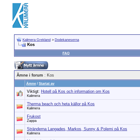
Kalimera Grekland
>
Dodekaneserna
Kos
FAQ
Ämne i forum
: Kos
Ämne
/
Startat av
Viktigt:
Hotell på Kos och information om Kos
Kalimera
Therma beach och heta källor på Kos
Kalimera
Frukost
Zappa
Stränderna Langades, Markos, Sunny & Polemi på Kos
Kalimera