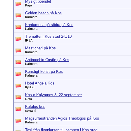
Mysigt boende!
Kajja
Golden beach på Kos
Kalimera
Kardamena på södra på Kos
Kalimera
Tre nätter i Kos stad 2-5/10
IRSA
Mastichari på Kos
Kalimera
Antimachia Castle på Kos
Kalimera
Konstigt konst på Kos
Kalimera
Hotel Angela Kos
Kjell50
Kos o Kalymnos 8- 22 september
Neta
Kefalos kos
soleanti
Magsurfarstranden Agios Theologos på Kos
Kalimera
Taxi från flygplatsen till hamnen i Kos stad