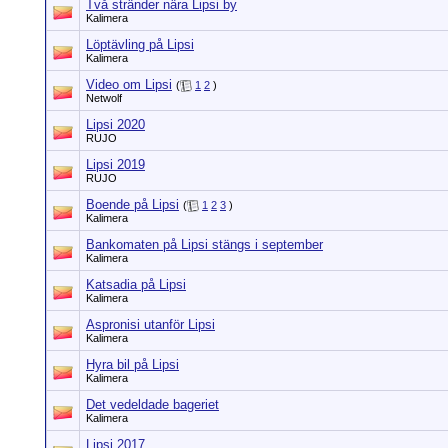
Två stränder nära Lipsi by
Kalimera
Löptävling på Lipsi
Kalimera
Video om Lipsi
(
1
2
)
Netwolf
Lipsi 2020
RUJO
Lipsi 2019
RUJO
Boende på Lipsi
(
1
2
3
)
Kalimera
Bankomaten på Lipsi stängs i september
Kalimera
Katsadia på Lipsi
Kalimera
Aspronisi utanför Lipsi
Kalimera
Hyra bil på Lipsi
Kalimera
Det vedeldade bageriet
Kalimera
Lipsi 2017