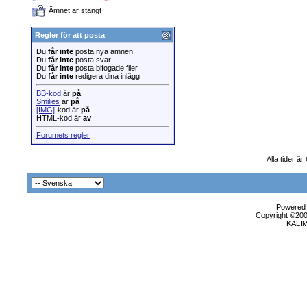
Ämnet är stängt
Regler för att posta
Du
får inte
posta nya ämnen
Du
får inte
posta svar
Du
får inte
posta bifogade filer
Du
får inte
redigera dina inlägg
BB-kod
är
på
Smilies
är
på
[IMG]
-kod är
på
HTML-kod är
av
Forumets regler
Alla tider ä
Powered b
Copyright ©2000
KALI