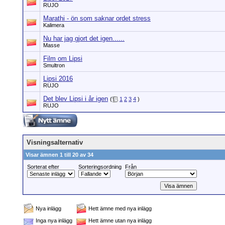
RUJO
Marathi - ön som saknar ordet stress
Kalimera
Nu har jag gjort det igen......
Masse
Film om Lipsi
Smultron
Lipsi 2016
RUJO
Det blev Lipsi i år igen
(
1
2
3
4
)
RUJO
Visningsalternativ
Visar ämnen 1 till 20 av 34
Sorterat efter
Sorteringsordning
Från
Nya inlägg
Hett ämne med nya inlägg
Inga nya inlägg
Hett ämne utan nya inlägg