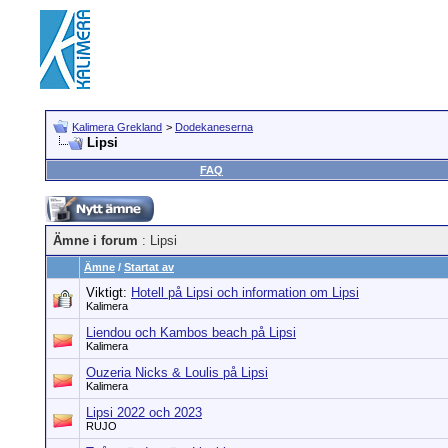
Kalimera Grekland
>
Dodekaneserna
Lipsi
FAQ
Ämne i forum
: Lipsi
Ämne
/
Startat av
Viktigt:
Hotell på Lipsi och information om Lipsi
Kalimera
Liendou och Kambos beach på Lipsi
Kalimera
Ouzeria Nicks & Loulis på Lipsi
Kalimera
Lipsi 2022 och 2023
RUJO