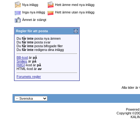
Nya inlägg
Hett ämne med nya inlägg
Inga nya inlägg
Hett ämne utan nya inlägg
Ämnet är stängt
Regler för att posta
Du
får inte
posta nya ämnen
Du
får inte
posta svar
Du
får inte
posta bifogade filer
Du
får inte
redigera dina inlägg
BB-kod
är
på
Smilies
är
på
[IMG]
-kod är
på
HTML-kod är
av
Forumets regler
Alla tider ä
Powered b
Copyright ©2000
KALI