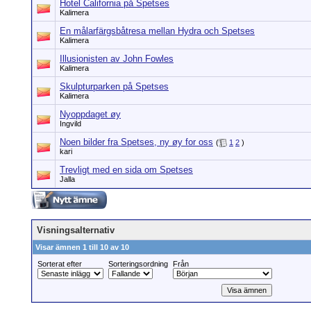
Hotel California på Spetses
Kalimera
En målarfärgsbåtresa mellan Hydra och Spetses
Kalimera
Illusionisten av John Fowles
Kalimera
Skulpturparken på Spetses
Kalimera
Nyoppdaget øy
Ingvild
Noen bilder fra Spetses, ny øy for oss
(
1
2
)
kari
Trevligt med en sida om Spetses
Jalla
Visningsalternativ
Visar ämnen 1 till 10 av 10
Sorterat efter
Sorteringsordning
Från