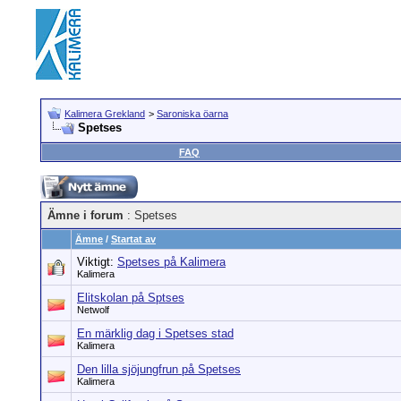
Kalimera Grekland
>
Saroniska öarna
Spetses
FAQ
Ämne i forum
: Spetses
Ämne
/
Startat av
Viktigt:
Spetses på Kalimera
Kalimera
Elitskolan på Sptses
Netwolf
En märklig dag i Spetses stad
Kalimera
Den lilla sjöjungfrun på Spetses
Kalimera