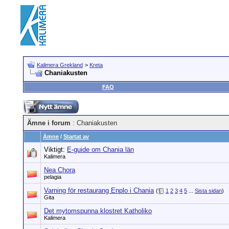
Kalimera Grekland
>
Kreta
Chaniakusten
FAQ
Ämne i forum
: Chaniakusten
Ämne
/
Startat av
Viktigt:
E-guide om Chania län
Kalimera
Nea Chora
pelagia
Varning för restaurang Enplo i Chania
(
1
2
3
4
5
...
Sista sidan
)
Gita
Det mytomspunna klostret Katholiko
Kalimera