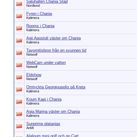
Saluhallen Chania Stad
Nordlund
Fyren i Chania
Kalimera
Rooms i Chania
Kalimera
Agii Apostoli väster om Chania
Kalimera
Tavornitisbron från en svunnen tid
Netwolf
WebCam under vatten
Netwolf
Eldshow
Netwolf
Omtyckta Georgioupolis på Kreta
Kalimera
Koum Kapi i Chania
Kalimera
Agia Marina väster om Chania
Kalimera
Sunprime platanias
AnMi
Alaloum mini golf och go Cart