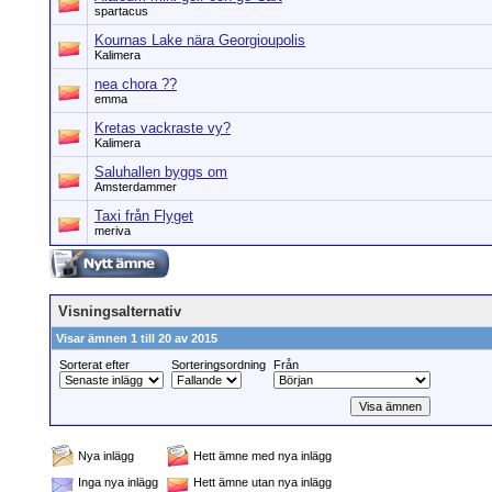
spartacus
Kournas Lake nära Georgioupolis
Kalimera
nea chora ??
emma
Kretas vackraste vy?
Kalimera
Saluhallen byggs om
Amsterdammer
Taxi från Flyget
meriva
Visningsalternativ
Visar ämnen 1 till 20 av 2015
Sorterat efter
Sorteringsordning
Från
Nya inlägg
Hett ämne med nya inlägg
Inga nya inlägg
Hett ämne utan nya inlägg