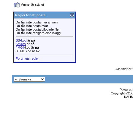
Ämnet är stängt
Regler för att posta
Du
får inte
posta nya ämnen
Du
får inte
posta svar
Du
får inte
posta bifogade filer
Du
får inte
redigera dina inlägg
BB-kod
är
på
Smilies
är
på
[IMG]
-kod är
på
HTML-kod är
av
Forumets regler
Alla tider 
Powered b
Copyright ©2000
KALI