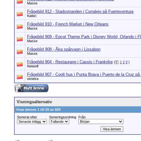
Masse
Frågebild 912 - Stadsstranden i Corralejo på Fuerteventura
Katitzi
Frågebild 910 - French Market i New Orleans
Masse
Frågebild 909 - Epcot Theme Park i Disney World, Orlando i Fl
Masse
Frågebild 908 - Åka spårvagn i Lissabon
Masse
Frågebild 904 - Restaurang i Cassis i Frankrike
(
1
2
3
)
Netwolf
Frågebild 907 - Coolt hus i Punta Brava i Puerto de la Cruz på 
simetra
Visningsalternativ
Visar ämnen 1 till 20 av 929
Sorterat efter
Sorteringsordning
Från