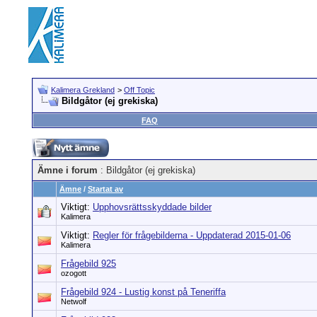
Kalimera Grekland
>
Off Topic
Bildgåtor (ej grekiska)
FAQ
Ämne i forum
: Bildgåtor (ej grekiska)
Ämne
/
Startat av
Viktigt:
Upphovsrättsskyddade bilder
Kalimera
Viktigt:
Regler för frågebilderna - Uppdaterad 2015-01-06
Kalimera
Frågebild 925
ozogott
Frågebild 924 - Lustig konst på Teneriffa
Netwolf