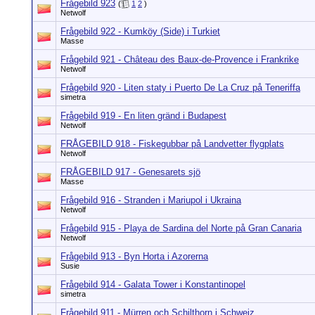
Frågebild 923
(
1
2
)
Netwolf
Frågebild 922 - Kumköy (Side) i Turkiet
Masse
Frågebild 921 - Château des Baux-de-Provence i Frankrike
Netwolf
Frågebild 920 - Liten staty i Puerto De La Cruz på Teneriffa
simetra
Frågebild 919 - En liten gränd i Budapest
Netwolf
FRÅGEBILD 918 - Fiskegubbar på Landvetter flygplats
Netwolf
FRÅGEBILD 917 - Genesarets sjö
Masse
Frågebild 916 - Stranden i Mariupol i Ukraina
Netwolf
Frågebild 915 - Playa de Sardina del Norte på Gran Canaria
Netwolf
Frågebild 913 - Byn Horta i Azorerna
Susie
Frågebild 914 - Galata Tower i Konstantinopel
simetra
Frågebild 911 - Mürren och Schilthorn i Schweiz