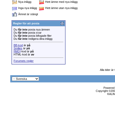
Nya inlägg
Hett ämne med nya inlägg
Inga nya inlägg
Hett ämne utan nya inlägg
Ämnet är stängt
Regler för att posta
Du
får inte
posta nya ämnen
Du
får inte
posta svar
Du
får inte
posta bifogade filer
Du
får inte
redigera dina inlägg
BB-kod
är
på
Smilies
är
på
[IMG]
-kod är
på
HTML-kod är
av
Forumets regler
Alla tider 
Powered b
Copyright ©2000
KALI