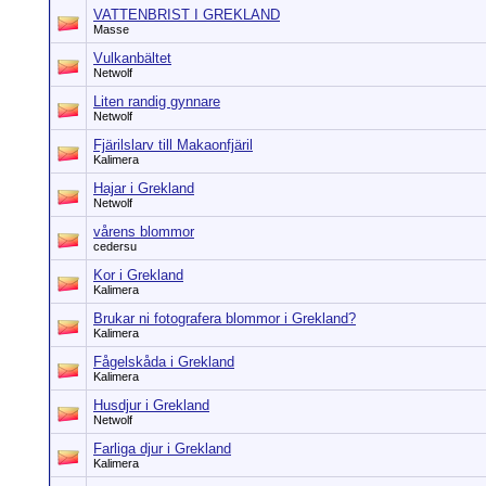
VATTENBRIST I GREKLAND
Masse
Vulkanbältet
Netwolf
Liten randig gynnare
Netwolf
Fjärilslarv till Makaonfjäril
Kalimera
Hajar i Grekland
Netwolf
vårens blommor
cedersu
Kor i Grekland
Kalimera
Brukar ni fotografera blommor i Grekland?
Kalimera
Fågelskåda i Grekland
Kalimera
Husdjur i Grekland
Netwolf
Farliga djur i Grekland
Kalimera