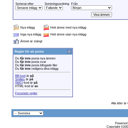
Sorterat efter
Sorteringsordning
Från
Nya inlägg
Hett ämne med nya inlägg
Inga nya inlägg
Hett ämne utan nya inlägg
Ämnet är stängt
Regler för att posta
Du
får inte
posta nya ämnen
Du
får inte
posta svar
Du
får inte
posta bifogade filer
Du
får inte
redigera dina inlägg
BB-kod
är
på
Smilies
är
på
[IMG]
-kod är
på
HTML-kod är
av
Forumets regler
Alla tider ä
Powered b
Copyright ©2000