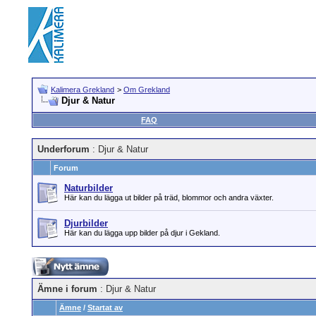
Kalimera Grekland
>
Om Grekland
Djur & Natur
FAQ
Underforum
: Djur & Natur
Forum
Naturbilder
Här kan du lägga ut bilder på träd, blommor och andra växter.
Djurbilder
Här kan du lägga upp bilder på djur i Gekland.
Ämne i forum
: Djur & Natur
Ämne
/
Startat av