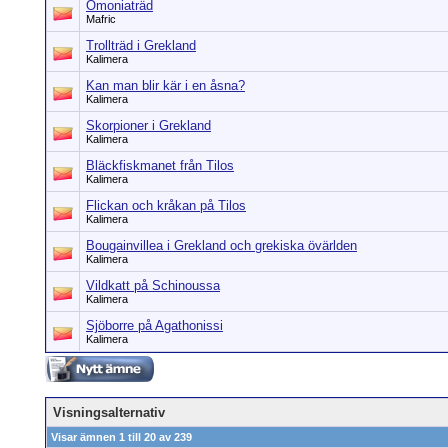
Omoniaträd
Mafric
Trollträd i Grekland
Kalimera
Kan man blir kär i en åsna?
Kalimera
Skorpioner i Grekland
Kalimera
Bläckfiskmanet från Tilos
Kalimera
Flickan och kråkan på Tilos
Kalimera
Bougainvillea i Grekland och grekiska övärlden
Kalimera
Vildkatt på Schinoussa
Kalimera
Sjöborre på Agathonissi
Kalimera
Visningsalternativ
Visar ämnen 1 till 20 av 239