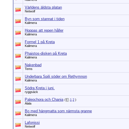
Världens äldsta platan
Netwolf
Byn som stannat i tiden
Kalimera
Hoppas att repen håller
Kalimera
Formel 1 på Kreta
Kalimera
Phaistos-disken på Kreta
Kalimera
Nakenbad
Tems
Underbara Spili söder om Rethymnon
Kalimera
Södra Kreta i juni.
ryggsäck
Paleochora och Chania
(
1
2
)
Alala
Bo med hängmatta som närmsta granne
Kalimera
Lafonissi
Netwolf