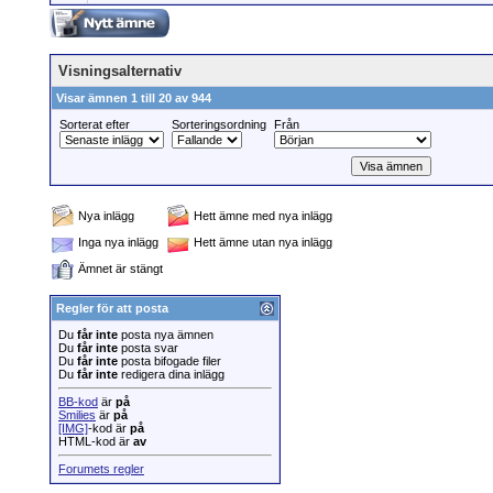
Visningsalternativ
Visar ämnen 1 till 20 av 944
Sorterat efter
Sorteringsordning
Från
Nya inlägg
Hett ämne med nya inlägg
Inga nya inlägg
Hett ämne utan nya inlägg
Ämnet är stängt
Regler för att posta
Du
får inte
posta nya ämnen
Du
får inte
posta svar
Du
får inte
posta bifogade filer
Du
får inte
redigera dina inlägg
BB-kod
är
på
Smilies
är
på
[IMG]
-kod är
på
HTML-kod är
av
Forumets regler