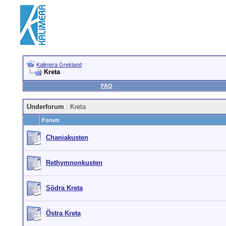
Kalimera Grekland
Kreta
FAQ
Underforum
: Kreta
Forum
Chaniakusten
Rethymnonkusten
Södra Kreta
Östra Kreta