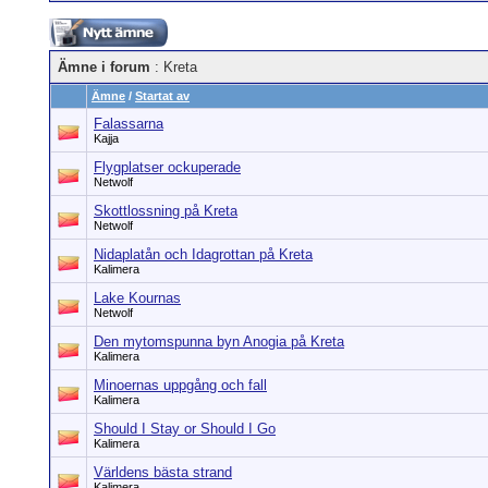
Ämne i forum
: Kreta
Ämne
/
Startat av
Falassarna
Kajja
Flygplatser ockuperade
Netwolf
Skottlossning på Kreta
Netwolf
Nidaplatån och Idagrottan på Kreta
Kalimera
Lake Kournas
Netwolf
Den mytomspunna byn Anogia på Kreta
Kalimera
Minoernas uppgång och fall
Kalimera
Should I Stay or Should I Go
Kalimera
Världens bästa strand
Kalimera