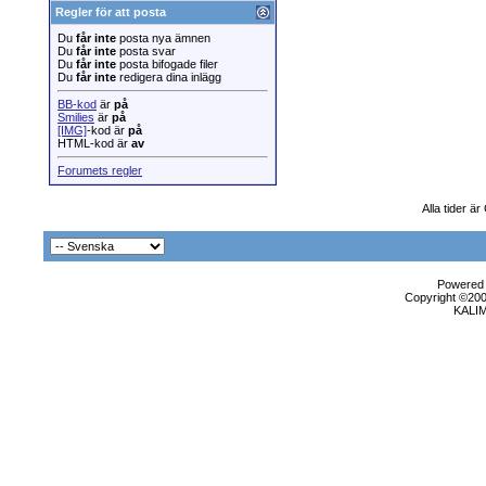
Regler för att posta
Du
får inte
posta nya ämnen
Du
får inte
posta svar
Du
får inte
posta bifogade filer
Du
får inte
redigera dina inlägg
BB-kod
är
på
Smilies
är
på
[IMG]
-kod är
på
HTML-kod är
av
Forumets regler
Alla tider ä
Powered b
Copyright ©2000
KALI