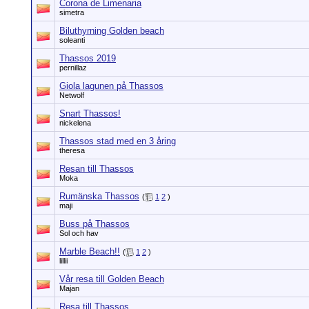
Corona de Limenaria
simetra
Biluthyrning Golden beach
soleanti
Thassos 2019
pernillaz
Giola lagunen på Thassos
Netwolf
Snart Thassos!
nickelena
Thassos stad med en 3 åring
theresa
Resan till Thassos
Moka
Rumänska Thassos
(
1
2
)
maji
Buss på Thassos
Sol och hav
Marble Beach!!
(
1
2
)
lillii
Vår resa till Golden Beach
Majan
Resa till Thassos