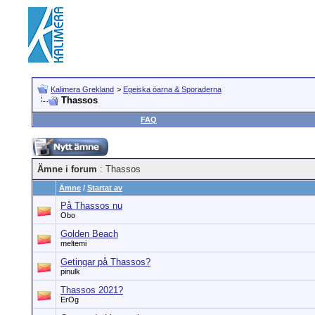
Kalimera Grekland
>
Egeiska öarna & Sporaderna
Thassos
FAQ
Ämne i forum
: Thassos
Ämne
/
Startat av
På Thassos nu
Obo
Golden Beach
meltemi
Getingar på Thassos?
pinulk
Thassos 2021?
ErOg