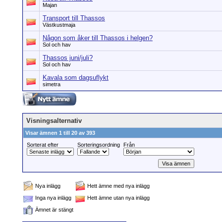
Majan
Transport till Thassos
Västkustmaja
Någon som åker till Thassos i helgen?
Sol och hav
Thassos juni/juli?
Sol och hav
Kavala som dagsuflykt
simetra
Visningsalternativ
Visar ämnen 1 till 20 av 393
Sorterat efter
Sorteringsordning
Från
Nya inlägg
Hett ämne med nya inlägg
Inga nya inlägg
Hett ämne utan nya inlägg
Ämnet är stängt