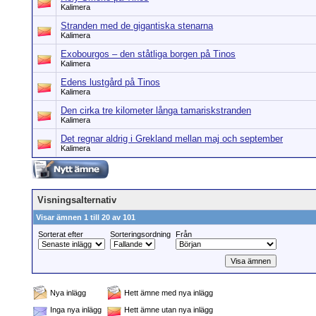
Kalimera
Stranden med de gigantiska stenarna
Kalimera
Exobourgos – den ståtliga borgen på Tinos
Kalimera
Edens lustgård på Tinos
Kalimera
Den cirka tre kilometer långa tamariskstranden
Kalimera
Det regnar aldrig i Grekland mellan maj och september
Kalimera
Visningsalternativ
Visar ämnen 1 till 20 av 101
Sorterat efter
Sorteringsordning
Från
Nya inlägg
Hett ämne med nya inlägg
Inga nya inlägg
Hett ämne utan nya inlägg