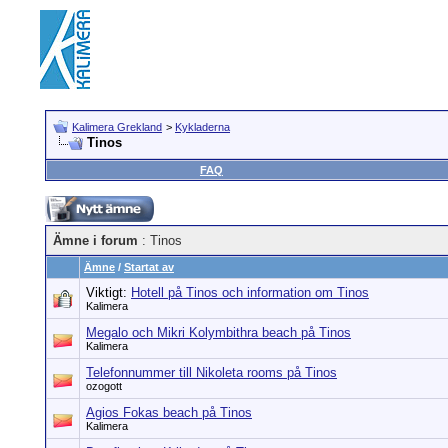
Kalimera Grekland
>
Kykladerna
Tinos
FAQ
Ämne i forum
: Tinos
Ämne
/
Startat av
Viktigt:
Hotell på Tinos och information om Tinos
Kalimera
Megalo och Mikri Kolymbithra beach på Tinos
Kalimera
Telefonnummer till Nikoleta rooms på Tinos
ozogott
Agios Fokas beach på Tinos
Kalimera