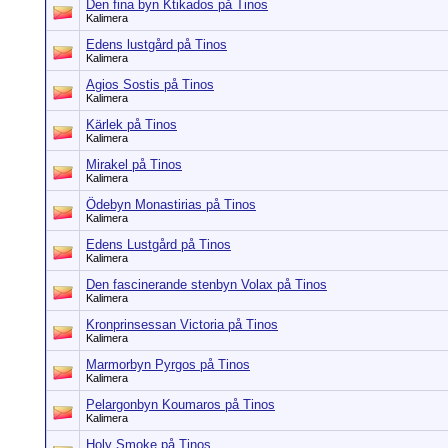
Den fina byn Ktikados på Tinos
Kalimera
Edens lustgård på Tinos
Kalimera
Agios Sostis på Tinos
Kalimera
Kärlek på Tinos
Kalimera
Mirakel på Tinos
Kalimera
Ödebyn Monastirias på Tinos
Kalimera
Edens Lustgård på Tinos
Kalimera
Den fascinerande stenbyn Volax på Tinos
Kalimera
Kronprinsessan Victoria på Tinos
Kalimera
Marmorbyn Pyrgos på Tinos
Kalimera
Pelargonbyn Koumaros på Tinos
Kalimera
Holy Smoke på Tinos