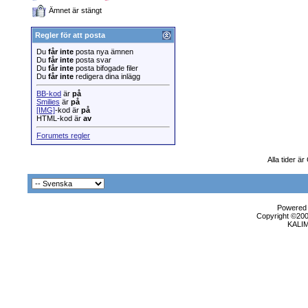
Ämnet är stängt
Regler för att posta
Du
får inte
posta nya ämnen
Du
får inte
posta svar
Du
får inte
posta bifogade filer
Du
får inte
redigera dina inlägg
BB-kod
är
på
Smilies
är
på
[IMG]
-kod är
på
HTML-kod är
av
Forumets regler
Alla tider ä
Powered b
Copyright ©2000
KALI