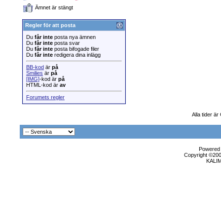
Ämnet är stängt
Regler för att posta
Du
får inte
posta nya ämnen
Du
får inte
posta svar
Du
får inte
posta bifogade filer
Du
får inte
redigera dina inlägg
BB-kod
är
på
Smilies
är
på
[IMG]
-kod är
på
HTML-kod är
av
Forumets regler
Alla tider ä
Powered b
Copyright ©2000
KALI