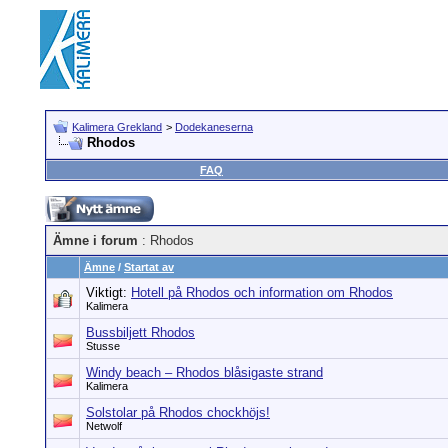
Kalimera Grekland
>
Dodekaneserna
Rhodos
FAQ
Ämne i forum
: Rhodos
Ämne
/
Startat av
Viktigt:
Hotell på Rhodos och information om Rhodos
Kalimera
Bussbiljett Rhodos
Stusse
Windy beach – Rhodos blåsigaste strand
Kalimera
Solstolar på Rhodos chockhöjs!
Netwolf