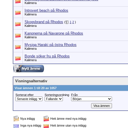
Kalimera
Introvert beach på Rhodos
Kalimera
Skogsbrand på Rhodos
(
1
2
)
Kalimera
Kanonerna på Navarone på Rhodos
Kalimera
Mysiga Haraki på östra Rhodos
Kalimera
Bonde söker fru på Rhodos
Kalimera
Visningsalternativ
Visar ämnen 1 till 20 av 1057
Sorterat efter
Sorteringsordning
Från
Nya inlägg
Hett ämne med nya inlägg
Inga nya inlägg
Hett ämne utan nya inlägg