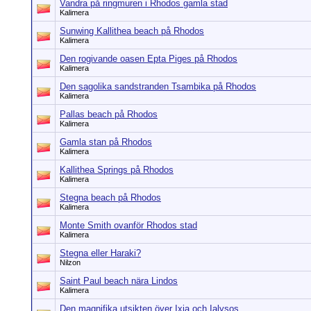
Vandra på ringmuren i Rhodos gamla stad
Kalimera
Sunwing Kallithea beach på Rhodos
Kalimera
Den rogivande oasen Epta Piges på Rhodos
Kalimera
Den sagolika sandstranden Tsambika på Rhodos
Kalimera
Pallas beach på Rhodos
Kalimera
Gamla stan på Rhodos
Kalimera
Kallithea Springs på Rhodos
Kalimera
Stegna beach på Rhodos
Kalimera
Monte Smith ovanför Rhodos stad
Kalimera
Stegna eller Haraki?
Nilzon
Saint Paul beach nära Lindos
Kalimera
Den magnifika utsikten över Ixia och Ialysos