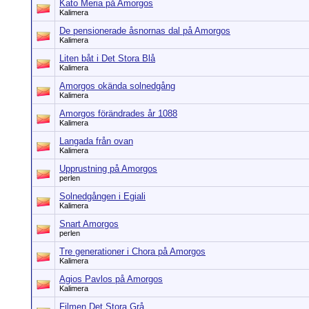
Kato Meria på Amorgos
Kalimera
De pensionerade åsnornas dal på Amorgos
Kalimera
Liten båt i Det Stora Blå
Kalimera
Amorgos okända solnedgång
Kalimera
Amorgos förändrades år 1088
Kalimera
Langada från ovan
Kalimera
Upprustning på Amorgos
perlen
Solnedgången i Egiali
Kalimera
Snart Amorgos
perlen
Tre generationer i Chora på Amorgos
Kalimera
Agios Pavlos på Amorgos
Kalimera
Filmen Det Stora Grå