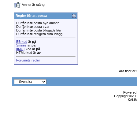
Ämnet är stängt
Regler för att posta
Du
får inte
posta nya ämnen
Du
får inte
posta svar
Du
får inte
posta bifogade filer
Du
får inte
redigera dina inlägg
BB-kod
är
på
Smilies
är
på
[IMG]
-kod är
på
HTML-kod är
av
Forumets regler
Alla tider ä
Powered b
Copyright ©2000
KALI