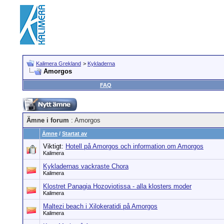
Kalimera Grekland
>
Kykladerna
Amorgos
FAQ
Ämne i forum
: Amorgos
Ämne
/
Startat av
Viktigt:
Hotell på Amorgos och information om Amorgos
Kalimera
Kykladernas vackraste Chora
Kalimera
Klostret Panagia Hozoviotissa - alla klosters moder
Kalimera
Maltezi beach i Xilokeratidi på Amorgos
Kalimera