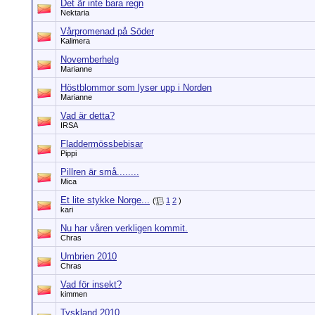
Det är inte bara regn
Nektaria
Vårpromenad på Söder
Kalimera
Novemberhelg
Marianne
Höstblommor som lyser upp i Norden
Marianne
Vad är detta?
IRSA
Fladdermössbebisar
Pippi
Pillren är små........
Mica
Et lite stykke Norge...
(
1
2
)
kari
Nu har våren verkligen kommit.
Chras
Umbrien 2010
Chras
Vad för insekt?
kimmen
Tyskland 2010