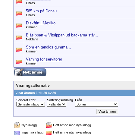
Chras
585 km på Donau
Chras
Diskfritt i Mexiko
kimmen
Blåsippan & Vitsippan uti backarna står...
Nektaria
Som en tandlös gumma...
kimmen
Varning för servitörer
kimmen
Visningsalternativ
Visar ämnen 1 till 20 av 80
Sorterat efter
Sorteringsordning
Från
Nya inlägg
Hett ämne med nya inlägg
Inga nya inlägg
Hett ämne utan nya inlägg