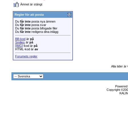
Ämnet är stängt
Regler för att posta
Du
får inte
posta nya ämnen
Du
får inte
posta svar
Du
får inte
posta bifogade filer
Du
får inte
redigera dina inlägg
BB-kod
är
på
Smilies
är
på
[IMG]
-kod är
på
HTML-kod är
av
Forumets regler
Alla tider ä
Powered b
Copyright ©2000
KALI