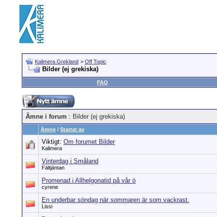
Kalimera Grekland
>
Off Topic
Bilder (ej grekiska)
FAQ
Ämne i forum
: Bilder (ej grekiska)
Ämne
/
Startat av
Viktigt:
Om forumet Bilder
Kalimera
Vinterdag i Småland
Fältjäntan
Promenad i Allhelgonatid på vår ö
cyrene
En underbar söndag när sommaren är som vackrast.
Lissi