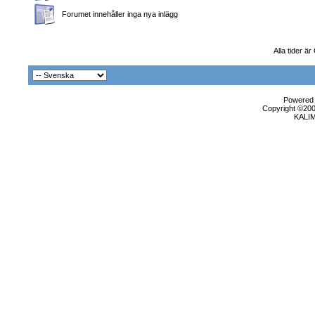
Forumet innehåller inga nya inlägg
Alla tider 
Powered b
Copyright ©2000
KALI