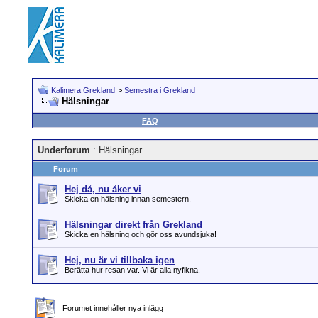
Kalimera Grekland
>
Semestra i Grekland
Hälsningar
FAQ
Underforum
: Hälsningar
Forum
Hej då, nu åker vi
Skicka en hälsning innan semestern.
Hälsningar direkt från Grekland
Skicka en hälsning och gör oss avundsjuka!
Hej, nu är vi tillbaka igen
Berätta hur resan var. Vi är alla nyfikna.
Forumet innehåller nya inlägg