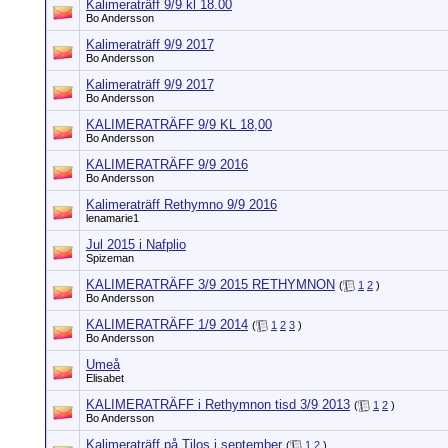
Kalimeraträff 9/9 kl 18.00
Bo Andersson
Kalimeraträff 9/9 2017
Bo Andersson
Kalimeraträff 9/9 2017
Bo Andersson
KALIMERATRÄFF 9/9 KL 18,00
Bo Andersson
KALIMERATRÄFF 9/9 2016
Bo Andersson
Kalimeraträff Rethymno 9/9 2016
lenamarie1
Jul 2015 i Nafplio
Spizeman
KALIMERATRÄFF 3/9 2015 RETHYMNON
(
1
2
)
Bo Andersson
KALIMERATRÄFF 1/9 2014
(
1
2
3
)
Bo Andersson
Umeå
Elisabet
KALIMERATRÄFF i Rethymnon tisd 3/9 2013
(
1
2
)
Bo Andersson
Kalimeraträff på Tilos i september
(
1
2
)