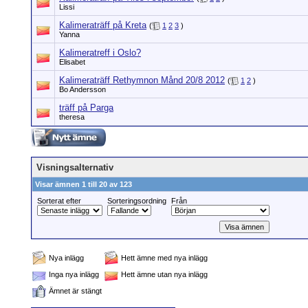
Lissi
Kalimeraträff på Kreta
(
1
2
3
)
Yanna
Kalimeratreff i Oslo?
Elisabet
Kalimeraträff Rethymnon Månd 20/8 2012
(
1
2
)
Bo Andersson
träff på Parga
theresa
Visningsalternativ
Visar ämnen 1 till 20 av 123
Sorterat efter
Sorteringsordning
Från
Nya inlägg
Hett ämne med nya inlägg
Inga nya inlägg
Hett ämne utan nya inlägg
Ämnet är stängt