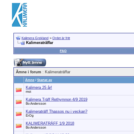
Kalimera Grekland
>
Ordet är fritt
Kalimeraträffar
FAQ
Ämne i forum
: Kalimeraträffar
Ämne
/
Startat av
Kalimera 25 år!
mst
Kalimera Träff Rethymnon 4/9 2019
Bo Andersson
Kalimeraträff Thassos nu i veckan?
ErOg
KALIMERATRÄFF 1/9 2018
Bo Andersson