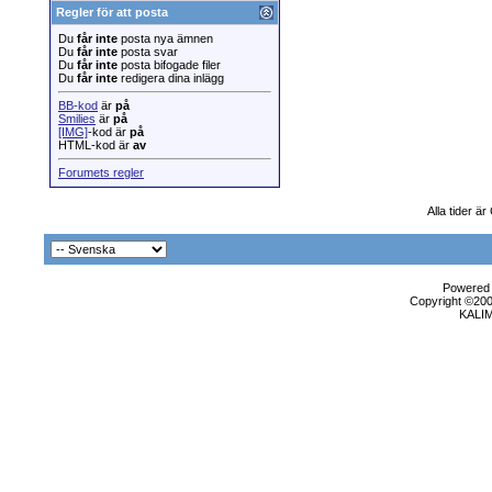
Regler för att posta
Du
får inte
posta nya ämnen
Du
får inte
posta svar
Du
får inte
posta bifogade filer
Du
får inte
redigera dina inlägg
BB-kod
är
på
Smilies
är
på
[IMG]
-kod är
på
HTML-kod är
av
Forumets regler
Alla tider ä
Powered b
Copyright ©2000
KALI