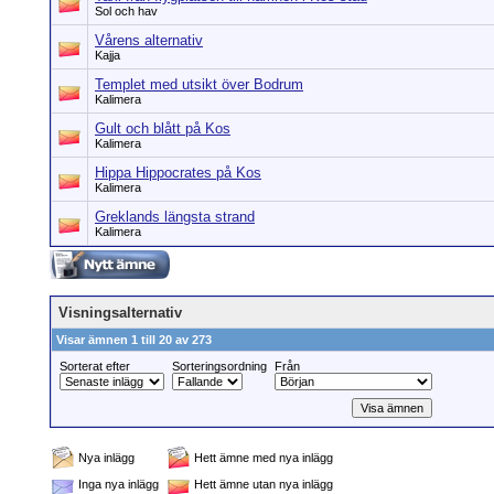
Sol och hav
Vårens alternativ
Kajja
Templet med utsikt över Bodrum
Kalimera
Gult och blått på Kos
Kalimera
Hippa Hippocrates på Kos
Kalimera
Greklands längsta strand
Kalimera
Visningsalternativ
Visar ämnen 1 till 20 av 273
Sorterat efter
Sorteringsordning
Från
Nya inlägg
Hett ämne med nya inlägg
Inga nya inlägg
Hett ämne utan nya inlägg