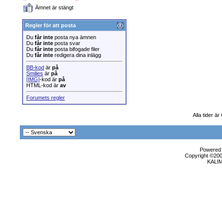
Ämnet är stängt
Regler för att posta
Du
får inte
posta nya ämnen
Du
får inte
posta svar
Du
får inte
posta bifogade filer
Du
får inte
redigera dina inlägg
BB-kod
är
på
Smilies
är
på
[IMG]
-kod är
på
HTML-kod är
av
Forumets regler
Alla tider ä
Powered b
Copyright ©2000
KALI