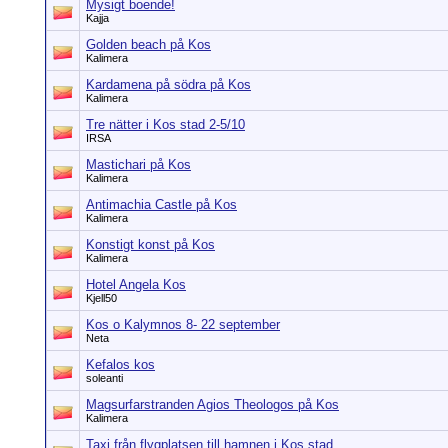
Mysigt boende!
Kajja
Golden beach på Kos
Kalimera
Kardamena på södra på Kos
Kalimera
Tre nätter i Kos stad 2-5/10
IRSA
Mastichari på Kos
Kalimera
Antimachia Castle på Kos
Kalimera
Konstigt konst på Kos
Kalimera
Hotel Angela Kos
Kjell50
Kos o Kalymnos 8- 22 september
Neta
Kefalos kos
soleanti
Magsurfarstranden Agios Theologos på Kos
Kalimera
Taxi från flygplatsen till hamnen i Kos stad