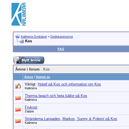
Kalimera Grekland
>
Dodekaneserna
Kos
FAQ
Ämne i forum
: Kos
Ämne
/
Startat av
Viktigt:
Hotell på Kos och information om Kos
Kalimera
Therma beach och heta källor på Kos
Kalimera
Frukost
Zappa
Stränderna Langades, Markos, Sunny & Polemi på Kos
Kalimera