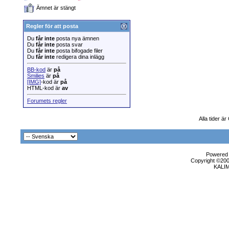
Ämnet är stängt
Regler för att posta
Du
får inte
posta nya ämnen
Du
får inte
posta svar
Du
får inte
posta bifogade filer
Du
får inte
redigera dina inlägg
BB-kod
är
på
Smilies
är
på
[IMG]
-kod är
på
HTML-kod är
av
Forumets regler
Alla tider ä
Powered b
Copyright ©2000
KALI