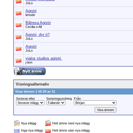
JoLo
Agistri
lenode
Båtresa Agistri
Cecilia o Alf
Agistri, dyr ö?
JoLo
Agistri
JoLo
yialos studios agistri.
j-lem
Visningsalternativ
Visar ämnen 1 till 20 av 31
Sorterat efter
Sorteringsordning
Från
Nya inlägg
Hett ämne med nya inlägg
Inga nya inlägg
Hett ämne utan nya inlägg