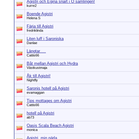
Agistri och Egina snart i Ö samlingen!
kurre2
Boende Agistri
Helena S
Färja till Agistri
fredriklinda
Liten luff i Saroniska
Danlae
Längtar.....
Cattis66
Båt mellan Agistri och Hydra
Västkustmaja
Åk till Agistri!
Nightfly
Saronis hotell på Agistri
evamaggan
Tips mottages om Agistri
Cattis66
hotell på Agistri
ab73
Oasis Scala Beach Agistri
monica
Agistri, min pärla