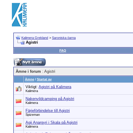
Kalimera Grekland
>
Saroniska öarna
Agistri
FAQ
Ämne i forum
: Agistri
Ämne
/
Startat av
Viktigt:
Agistri på Kalimera
Kalimera
Nakenvildcamping på Agistri
Kalimera
Färjeförbindelse till Agistri
Spizeman
Agii Anargyri i Skala på Agistri
Kalimera