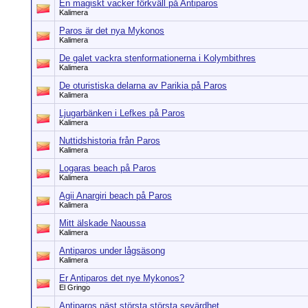
En magiskt vacker förkväll på Antiparos
Kalimera
Paros är det nya Mykonos
Kalimera
De galet vackra stenformationerna i Kolymbithres
Kalimera
De oturistiska delarna av Parikia på Paros
Kalimera
Ljugarbänken i Lefkes på Paros
Kalimera
Nuttidshistoria från Paros
Kalimera
Logaras beach på Paros
Kalimera
Agii Anargiri beach på Paros
Kalimera
Mitt älskade Naoussa
Kalimera
Antiparos under lågsäsong
Kalimera
Er Antiparos det nye Mykonos?
El Gringo
Antiparos näst största största sevärdhet