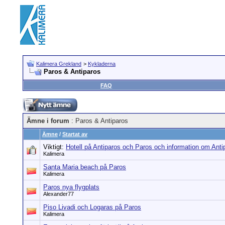
Kalimera Grekland
>
Kykladerna
Paros & Antiparos
FAQ
Ämne i forum
: Paros & Antiparos
Ämne
/
Startat av
Viktigt:
Hotell på Antiparos och Paros och information om Ant
Kalimera
Santa Maria beach på Paros
Kalimera
Paros nya flygplats
Alexander77
Piso Livadi och Logaras på Paros
Kalimera