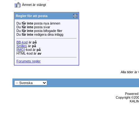
Ämnet är stängt
Regler för att posta
Du
får inte
posta nya ämnen
Du
får inte
posta svar
Du
får inte
posta bifogade filer
Du
får inte
redigera dina inlägg
BB-kod
är
på
Smilies
är
på
[IMG]
-kod är
på
HTML-kod är
av
Forumets regler
Alla tider ä
Powered b
Copyright ©2000
KALI