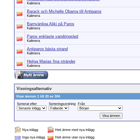
Kalimera
Barack och Michelle Obama till Antiparos
Kalimera
Barnvänliga Aliki på Paros
Kalimera
Paros enklaste vandringsled
Kalimera
Antiparos bästa strand
Kalimera
Heliga Marias fina stränder
Kalimera
Visningsalternativ
Visar ämnen 1 till 20 av 304
Sorterat efter
Sorteringsordning
Från
Nya inlägg
Hett ämne med nya inlägg
Inga nya inlägg
Hett ämne utan nya inlägg