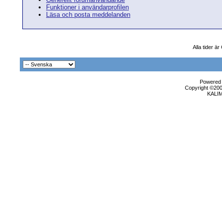
Funktioner i användarprofilen
Läsa och posta meddelanden
Alla tider ä
Powered b
Copyright ©2000
KALI