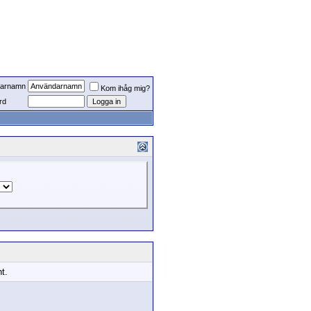
arnamn
Kom ihåg mig?
rd
t.