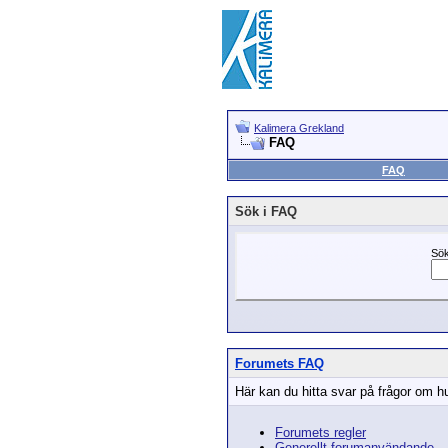
Kalimera Grekland
FAQ
FAQ
Sök i FAQ
Sök
Forumets FAQ
Här kan du hitta svar på frågor om hu
Forumets regler
Generellt forumanvändande