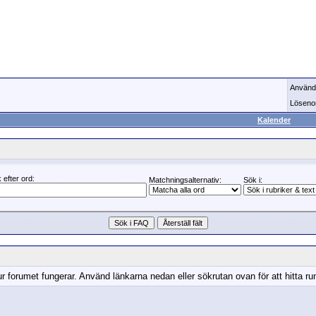
Använd
Löseno
Kalender
 efter ord:
Matchningsalternativ:
Sök i:
r forumet fungerar. Använd länkarna nedan eller sökrutan ovan för att hitta run