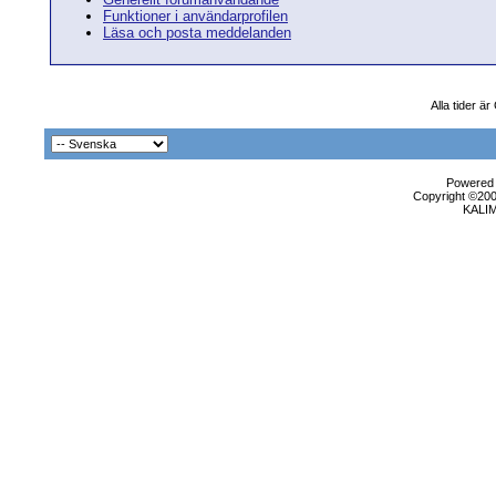
Funktioner i användarprofilen
Läsa och posta meddelanden
Alla tider ä
Powered b
Copyright ©2000
KALI