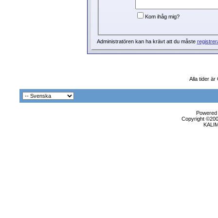
Kom ihåg mig?
Administratören kan ha krävt att du måste
registrer
Alla tider ä
Powered b
Copyright ©2000
KALI