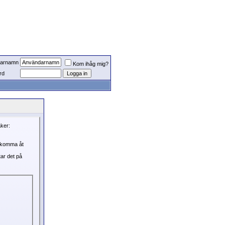
arnamn
Kom ihåg mig?
rd
aker:
, komma åt
tar det på