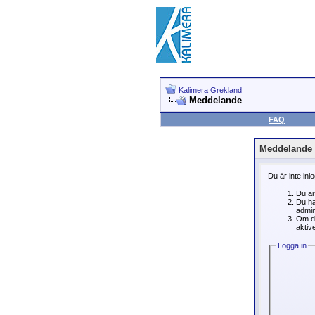
Kalimera Grekland
Meddelande
FAQ
Meddelande
Du är inte inl
Du är
Du ha
admin
Om du
aktive
Logga in