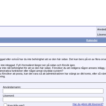
Använd
Löseno
Kalender
oggad eller också har du inte behörighet att se den här sidan. Det kan bero på en av flera ors
 inte inloggad. Fyll i formuläret längst ner på sidan och försök igen.
r inte rätt behörighet för att se den här sidan. Försöker du att redigera någon annans inlägg
instrativa funktioner eller något annat skyddat system?
 försöker att posta, kan det vara så att administratören har stängt av ditt konto, eller så vän
ring.
Användarnamn:
Lösenord:
Har du glömt ditt lösenord?
Kom ihåg mig?