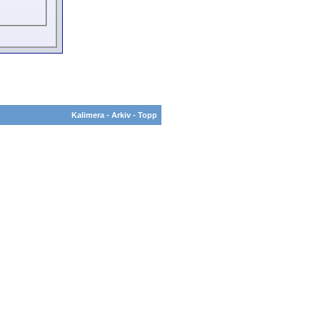
Kalimera
-
Arkiv
-
Topp