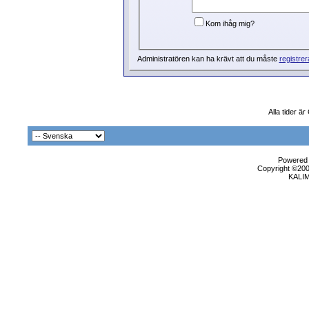
Kom ihåg mig?
Administratören kan ha krävt att du måste
registrer
Alla tider ä
Powered b
Copyright ©2000
KALI