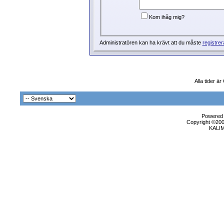
Kom ihåg mig?
Administratören kan ha krävt att du måste
registrer
Alla tider 
Powered b
Copyright ©2000
KALI